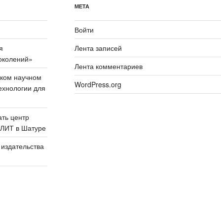
МЕТА
Войти
я
Лента записей
околений»
Лента комментариев
ском научном
WordPress.org
ехнологии для
ать центр
ПЛИТ в Шатуре
 издательства