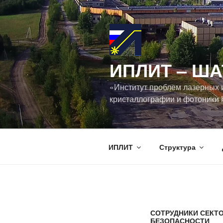
Перейти
к
содержимому
ИПЛИТ ‒ ША
«Институт проблем лазерных 
кристаллографии и фотоники 
ИПЛИТ
Структура
СОТРУДНИКИ СЕКТ
БЕЗОПАСНОСТИ