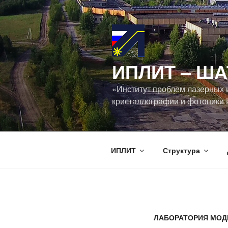
Перейти
к
содержимому
ИПЛИТ ‒ ША
«Институт проблем лазерных 
кристаллографии и фотоники 
ИПЛИТ
Структура
ЛАБОРАТОРИЯ МОД