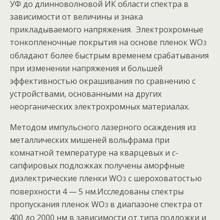
УФ до длинноволновой ИК области спектра в
зависимости от величины и знака
прикладываемого напряжения. Электрохромные
тонкопленочные покрытия на основе пленок WO
3
обладают более быстрым временем срабатывания
при изменении напряжения и большей
эффективностью окрашивания по сравнению с
устройствами, основанными на других
неорганических электрохромных материалах.
Методом импульсного лазерного осаждения из
металлических мишеней вольфрама при
комнатной температуре на кварцевых и
с
-
сапфировых подложках получены аморфные
диэлектрические пленки WO
с шероховатостью
3
поверхности 4 — 5 нм.Исследованы спектры
пропускания пленок WO
в диапазоне спектра от
3
400 до 2000 нм в зависимости от типа подложки и