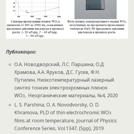
Публикации
:
О.А. Новодворский, Л.С. Паршина, О.Д.
Храмова, А.А. Яруков, Д.С. Гусев, Ф.Н.
Путилин, Низкотемпературный лазерный
синтез тонких электрохромных пленок
WO
,
Неорганические материалы, №4, 2020
3
L. S. Parshina, O. A. Novodvorsky, O. D.
Khramova, PLD of thin electrochromic WO
3
films at room temperature, Journal of Physics:
Conference Series, Vol.1347, (5pp), 2019