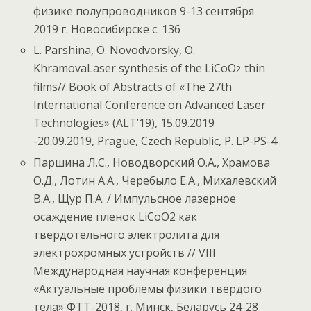
физике полупроводников 9-13 сентября
2019 г. Новосибирске с. 136
L. Parshina, О. Novodvorsky, O.
KhramovaLaser synthesis of the LiCoO
thin
2
films// Book of Abstracts of «The 27th
International Conference on Advanced Laser
Technologies» (ALT’19), 15.09.2019
-20.09.2019, Prague, Czech Republic, P. LP-PS-4
Паршина Л.С., Новодворский О.А., Храмова
О.Д., Лотин А.А., Черебыло Е.А., Михалевский
В.А., Щур П.А. / Импульсное лазерное
осаждение пленок LiCoO2 как
твердотельного электролита для
электрохромных устройств // VIII
Международная научная конференция
«Актуальные проблемы физики твердого
тела» ФТТ-2018, г. Минск, Беларусь 24-28