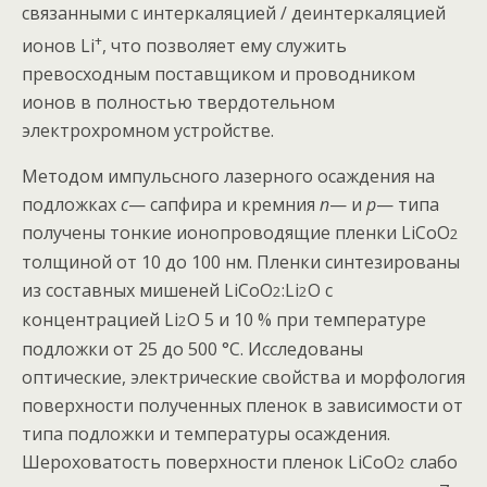
связанными с интеркаляцией / деинтеркаляцией
+
ионов Li
, что позволяет ему служить
превосходным поставщиком и проводником
ионов в полностью твердотельном
электрохромном устройстве.
Методом импульсного лазерного осаждения на
подложках
с
— сапфира и кремния
n
— и
p
— типа
получены тонкие ионопроводящие пленки LiCoO
2
толщиной от 10 до 100 нм. Пленки синтезированы
из составных мишеней LiCoO
:Li
O с
2
2
концентрацией Li
O 5 и 10 % при температуре
2
подложки от 25 до 500 °С. Исследованы
оптические, электрические свойства и морфология
поверхности полученных пленок в зависимости от
типа подложки и температуры осаждения.
Шероховатость поверхности пленок LiCoO
слабо
2