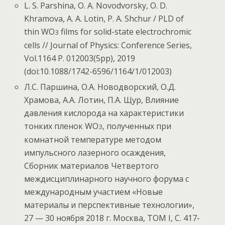
L. S. Parshina, O. A. Novodvorsky, O. D.
Khramova, A. A. Lotin, P. A. Shchur / PLD of
thin WO
films for solid-state electrochromic
3
cells // Journal of Physics: Conference Series,
Vol.1164 P. 012003(5pp), 2019
(doi:10.1088/1742-6596/1164/1/012003)
Л.С. Паршина, О.А. Новодворский, О.Д.
Храмова, А.А. Лотин, П.А. Щур, Влияние
давления кислорода на характеристики
тонких пленок WO
, полученных при
3
комнатной температуре методом
импульсного лазерного осаждения,
Сборник материалов Четвертого
междисциплинарного научного форума с
международным участием «Новые
материалы и перспективные технологии»,
27 — 30 ноября 2018 г. Москва, ТОМ I, С. 417-