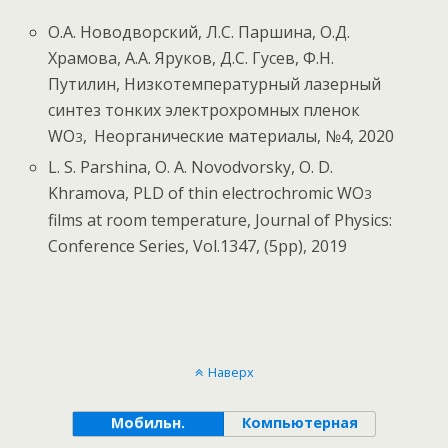
О.А. Новодворский, Л.С. Паршина, О.Д.
Храмова, А.А. Яруков, Д.С. Гусев, Ф.Н.
Путилин, Низкотемпературный лазерный
синтез тонких электрохромных пленок
WO
,
Неорганические материалы, №4, 2020
3
L. S. Parshina, O. A. Novodvorsky, O. D.
Khramova, PLD of thin electrochromic WO
3
films at room temperature, Journal of Physics:
Conference Series, Vol.1347, (5pp), 2019
Наверх
Мобильн.
Компьютерная