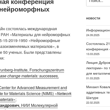
ная конференция
 нейроморфных
НОВОСТИ
лайн состоялась международная
Информацион
 РАН «Материалы для нейроморфных
24.09.2025
075-15-2019-1950 «Нейроморфные
Состоялась 21
фазоизменяемых материалов», в
конференция 
ее 50 ученых. Были представлены
13.03.2025
ия:
Лекция Дубров
лектории» по 
Grunberg-Institute, Forschungszentrum
для металлич
hase change materials: successes,
01.03.2025
Михаил Коваль
Center for Advanced Measurement and
аддитивных те
ute for Materials Science (NIMS) «
Network
Шатуре
aterials
»
;
22.02.2025
сандрович
, НИИ Молекулярной