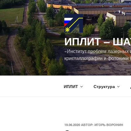
Перейти
к
содержимому
ИПЛИТ ‒ ША
«Институт проблем лазерных 
кристаллографии и фотоники 
ИПЛИТ
Структура
ОПУБЛИКОВАНО
19.06.2020
АВТОР:
ИГОРЬ ВОРОНИН