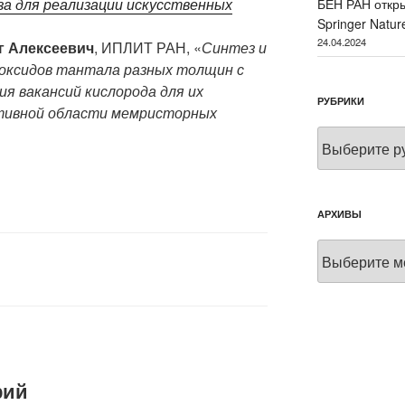
а для реализации искусственных
БЕН РАН откры
Springer Natur
24.04.2024
г Алексеевич
, ИПЛИТ РАН, «
Синтез и
 оксидов тантала разных толщин с
я вакансий кислорода для их
РУБРИКИ
ктивной области мемристорных
Рубрики
АРХИВЫ
Архивы
рий