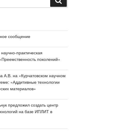
ное сообщение
 научно-практическая
«Преемственность поколений»
а А.В. на «Курчатовском научном
теме: «Аддитивные технологии
еских материалов»
чук предложил создать центр
хнологий на базе ИПЛИТ в