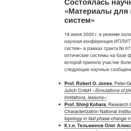
Состоялась науч
«Материалы для
систем»
18 июня 2020 г. в режиме он
научная конференция ИПЛИТ
систем» в рамках гранта № 
оптические системы на базе 
которой приняло участие бол
следующие научные сообщен
Prof. Robert O. Jones
, Peter-
Julich CmbH «
Simulations of p
limitations, lessons
»
;
Prof. Shinji Kohara
, Research 
Characterization National Instit
topology in fast phase-change m
К.т.н. Тельминов Олег Алек