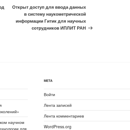
запись
од
Открыт доступ для ввода данных
в систему наукометрической
информации Гитик для научных
сотрудников ИПЛИТ РАН
МЕТА
Войти
я
Лента записей
околений»
Лента комментариев
ском научном
WordPress.org
ехнологии для