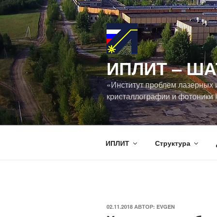
Перейти
к
содержимому
ИПЛИТ ‒ ША
«Институт проблем лазерных 
кристаллографии и фотоники 
ИПЛИТ
Структура
ОПУБЛИКОВАНО
02.11.2018
АВТОР:
EVGEN