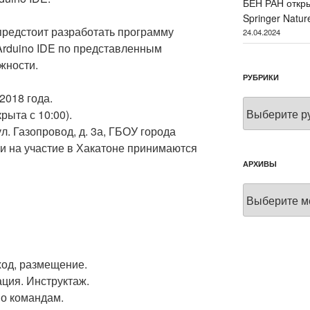
БЕН РАН откры
Springer Natur
редстоит разработать программу
24.04.2024
Arduino IDE по представленным
жности.
РУБРИКИ
2018 года.
Рубрики
рыта с 10:00).
л. Газопровод, д. 3а, ГБОУ города
 на участие в Хакатоне принимаются
АРХИВЫ
Архивы
ход, размещение.
ция. Инструктаж.
по командам.