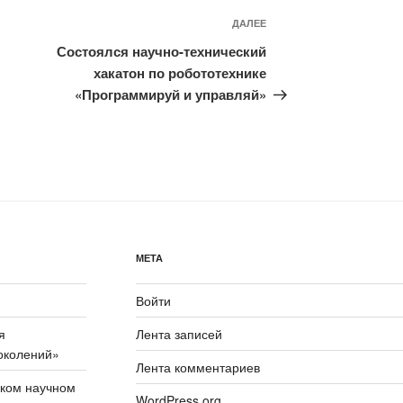
Следующая
ДАЛЕЕ
запись
Состоялся научно-технический
хакатон по робототехнике
«Программируй и управляй»
МЕТА
Войти
я
Лента записей
околений»
Лента комментариев
ском научном
WordPress.org