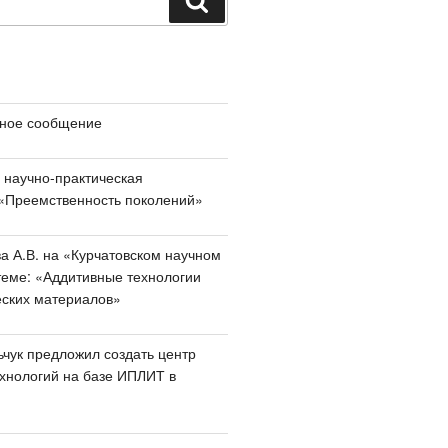
ное сообщение
 научно-практическая
«Преемственность поколений»
а А.В. на «Курчатовском научном
теме: «Аддитивные технологии
еских материалов»
чук предложил создать центр
хнологий на базе ИПЛИТ в