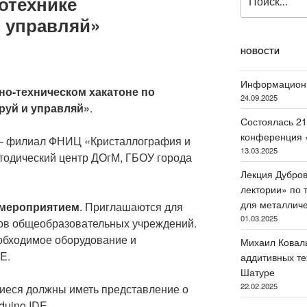
отехнике
 управляй»
НОВОСТИ
Информацион
но-техническом хакатоне по
24.09.2025
руй и управляй»
.
Состоялась 21
конференция 
 филиал ФНИЦ «Кристаллография и
13.03.2025
тодический центр ДОгМ, ГБОУ города
Лекция Дубров
лектории» по 
для металлич
мероприятием
. Приглашаются для
01.03.2025
сов общеобразовательных учреждений.
обходимое оборудование и
Михаил Коваль
E.
аддитивных те
Шатуре
22.02.2025
еся должны иметь представление о
uino IDE.