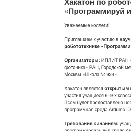
Хакатон по робот
«Программируй и
Уважаемые коллеги!
Приглашаем к участию в
науч
робототехнике «Программи
Организаторы:
ИПЛИТ РАН –
фотоника» РАН, Городской ме
Москвы «Школа № 924»
Хакатон является
открытым 
участия учащиеся 6–9-х клас
Всем будет предоставлено не
программная среда Arduino ID
Требования к знаниям:
учащи
программировании в среде Ard